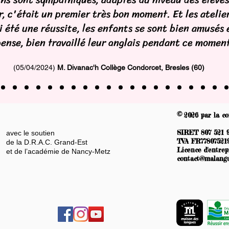
r, c'était un premier très bon moment. Et les atelie
i été une réussite, les enfants se sont bien amusés e
ense, bien travaillé leur anglais pendant ce moment
(05/04/2024)
M. Divanac'h Collège Condorcet, Bresles (60)
©
2026
par la c
SIRET 807 521 
avec le soutien
TVA FR77807521
de la D.R.A.C. Grand-Est
Licence d'entrep
et de l’académie de Nancy-Metz
contact@malangu