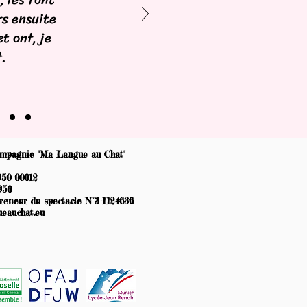
rs ensuite
t ont, je
.
ompagnie "Ma Langue au Chat"
950 00012
950
reneur du spectacle N°3-1124636
eauchat.eu