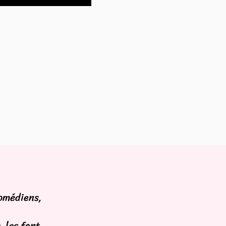
comédiens,
, les font