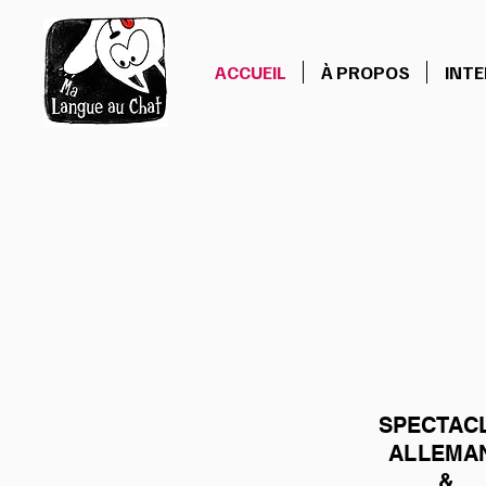
ACCUEIL
À PROPOS
INT
SPECTAC
ALLE
MA
&