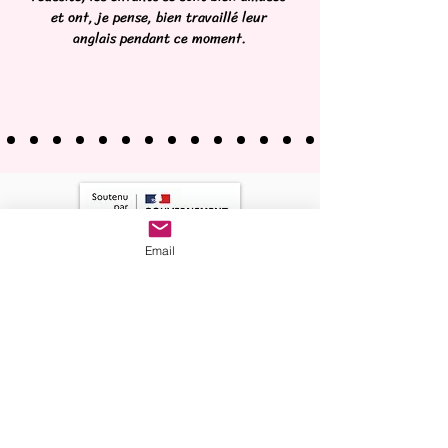
et ont, je pense, bien travaillé leur
anglais pendant ce moment.
Email
avec le soutien
de la D.R.A.C. Grand-Est
et de l’académie de Nancy-Metz
©
2026
par la compagnie "Ma Langue au Chat"
SIRET
807 521 950 00012
TVA FR77807521950
Licence d'entrepreneur du spectacle N°3-1124636
contact@malangueauchat.eu