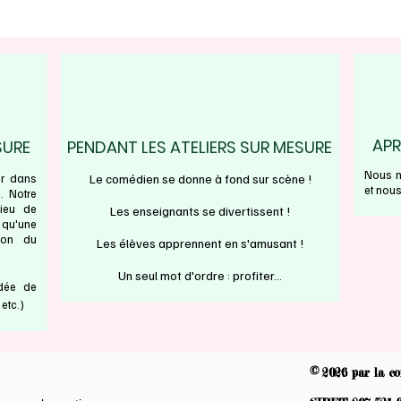
APR
SURE
PENDANT LES ATELIERS SUR MESURE
Nous n
ir dans
Le comédien se donne à fond sur scène !
et nous
. Notre
lieu de
Les enseignants se divertissent !
 qu'une
ion du
Les élèves apprennent en s'amusant !
Un seul mot d'ordre : profiter...
idée de
 etc.)
©
2026
par la c