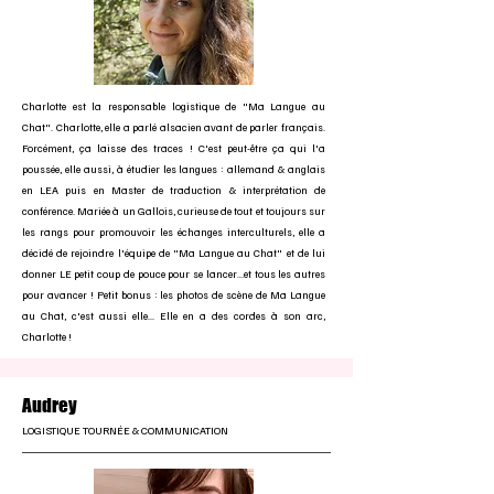
Charlotte est la responsable logistique de "Ma Langue au
Chat". Charlotte, elle a parlé alsacien avant de parler français.
Forcément, ça laisse des traces ! C'est peut-être ça qui l'a
poussée, elle aussi, à étudier les langues : allemand & anglais
en LEA puis en Master de traduction & interprétation de
conférence. Mariée à un Gallois, curieuse de tout et toujours sur
les rangs pour promouvoir les échanges interculturels, elle a
décidé de rejoindre l'équipe de "Ma Langue au Chat" et de lui
donner LE petit coup de pouce pour se lancer...et tous les autres
pour avancer ! Petit bonus : les photos de scène de Ma Langue
au Chat, c'est aussi elle... Elle en a des cordes à son arc,
Charlotte !
Audrey
LOGISTIQUE TOURNÉE & COMMUNICATION