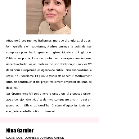
Attachée à ses racines italiennes, mordue d'anglais... d'aussi
loin qu'elle s'en souvienne, Audrey partage le goût de ses
complices pour les langues étrangères. Masters d'Anglais et
Édition en poche, la voilà partie pour quelques années aux
accents éclectiques, en poste en maison d'édition, au service RP
de la Cour européenne, en agence de pub ou bien encore dans le
secteur du tourisme. Et puis le besoin de se sentir positivement
utile, de contribuer à un projet réellement empreint de sens se
dessine...
Sa réponse ne se fait pas attendre lorsqu'on lui propose alors en
2019 de rejoindre l'équipe de "Ma Langue au Chat" : c'est un
grand oui ! Elle a aujourd'hui à cœur d'apporter toute son
énergie à cette belle action culturelle !
Nina Garnier
LOGISTIQUE TOURNÉE & COMMUNICATION