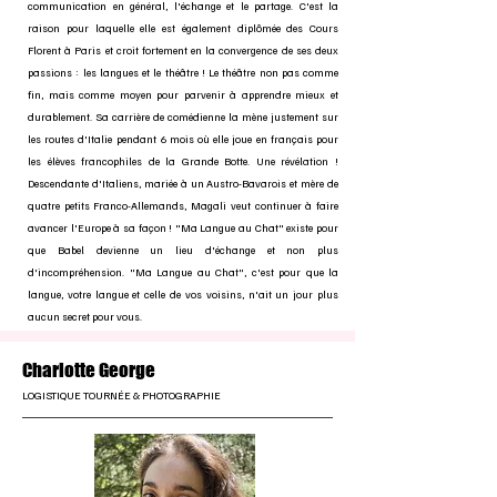
communication en général, l'échange et le partage. C'est la
raison pour laquelle elle est également diplômée des Cours
Florent à Paris et croit fortement en la convergence de ses deux
passions : les langues et le théâtre ! Le théâtre non pas comme
fin, mais comme moyen pour parvenir à apprendre mieux et
durablement. Sa carrière de comédienne la mène justement sur
les routes d'Italie pendant 6 mois où elle joue en français pour
les élèves francophiles de la Grande Botte. Une révélation !
Descendante d'Italiens, mariée à un Austro-Bavarois et mère de
quatre petits Franco-Allemands, Magali veut continuer à faire
avancer l'Europe à sa façon ! "Ma Langue au Chat" existe pour
que Babel devienne un lieu d'échange et non plus
d'incompréhension. "Ma Langue au Chat", c'est pour que la
langue, votre langue et celle de vos voisins, n'ait un jour plus
aucun secret pour vous.
Charlotte George
LOGISTIQUE TOURNÉE & PHOTOGRAPHIE