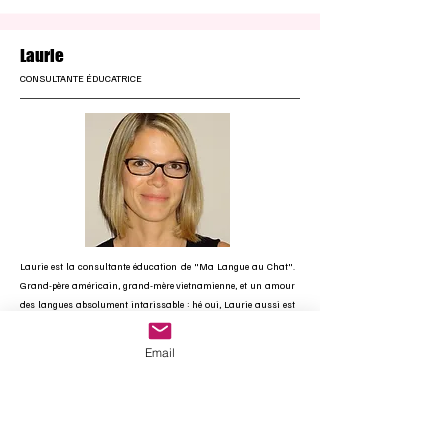
Laurie
CONSULTANTE ÉDUCATRICE
Laurie est la consultante éducation de "Ma Langue au Chat".
Grand-père américain, grand-mère vietnamienne, et un amour
des langues absolument intarissable : hé oui, Laurie aussi est
un pur produit multi-culturel ! Après avoir obtenu un Master
d'anglais, Laurie entre à l'IUFM pour devenir professeur des
Email
écoles. Elle enseigne depuis 2004 en Lorraine. Laurie adore
transmettre, partager, expliquer. L'enseignement des langues
dès la primaire est pour elle une évidence et nécessite un soutien
sans faille. C'est la raison pour laquelle Laurie se réjouit de
pouvoir apporter son expertise à "Ma langue au Chat" !