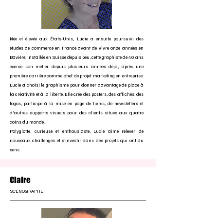
Née et élevée aux États-Unis, Lucie a ensuite poursuivi des
études de commerce en France avant de vivre onze années en
Bavière. Installée en Suisse depuis peu, cette graphiste de 40 ans
exerce son métier depuis plusieurs années déjà, après une
première carrière comme chef de projet marketing en entreprise.
Lucie a choisi le graphisme pour donner davantage de place à
la créativité et à la liberté. Elle crée des posters, des affiches, des
logos, participe à la mise en page de livres, de newsletters et
d'autres supports visuels pour des clients situés aux quatre
coins du monde.
Polyglotte, curieuse et enthousiaste, Lucie aime relever de
nouveaux challenges et s’investir dans des projets qui ont du
sens.
Claire
SCÉNOGRAPHE