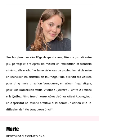
Sur les planches dès l’âge de quatre ans, Nina a grandi entre
jeu, partage et art. Après un master en réalisation et scénario
cinéma, elle enchaîne les expériences de production et de mise
en scène sur les plateaux de tournage. Puis, elle fait ses valises
pour cinq mois direction Vancouver, en séjour linguistique,
pour une immersion totale. Vivant aujourd'hui entre la France
et le Québec, Nina travaille aux côtés de Charlotte et Audrey, tout
en apportant sa touche créative à la communication et à la
diffusion de "Ma Langue au Chat".
Marie
RESPONSABLE COMÉDIENS